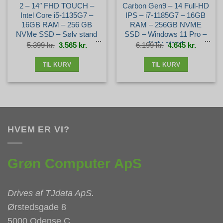
2 – 14″ FHD TOUCH –
Carbon Gen9 – 14 Full-HD
Intel Core i5-1135G7 –
IPS – i7-1185G7 – 16GB
16GB RAM – 256 GB
RAM – 256GB NVME
NVMe SSD – Sølv stand
SSD – Windows 11 Pro –
Sølv stand
Den
Den
Den
Den
5.399
kr.
3.565
kr.
6.199
kr.
4.645
kr.
oprindelige
aktuelle
oprindelige
aktuelle
pris
pris
pris
pris
var:
er:
var:
er:
5.399 kr..
3.565 kr..
6.199 kr..
4.645 kr.
TIL KURV
TIL KURV
HVEM ER VI?
Grøn Computer ApS
Drives af
TJdata ApS
.
Ørstedsgade 8
5000 Odense C