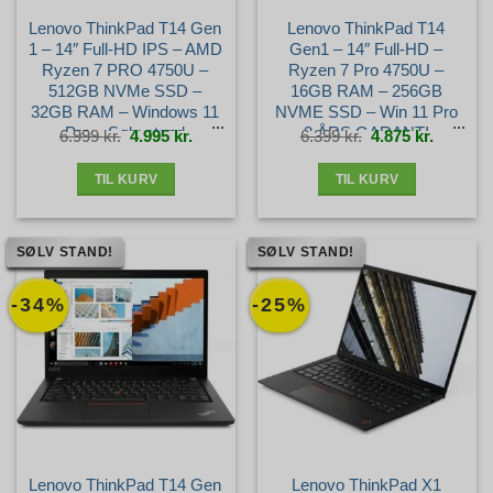
Lenovo ThinkPad T14 Gen
Lenovo ThinkPad T14
1 – 14″ Full-HD IPS – AMD
Gen1 – 14″ Full-HD –
Ryzen 7 PRO 4750U –
Ryzen 7 Pro 4750U –
512GB NVMe SSD –
16GB RAM – 256GB
32GB RAM – Windows 11
NVME SSD – Win 11 Pro
Pro – Sølv stand
– 3 ÅRS GARANTI –
Den
Den
Den
Den
6.999
kr.
4.995
kr.
6.399
kr.
4.875
kr.
oprindelige
aktuelle
oprindelige
aktuelle
pris
pris
pris
pris
var:
er:
var:
er:
Guld+ stand
6.999 kr..
4.995 kr..
6.399 kr..
4.875 kr.
TIL KURV
TIL KURV
SØLV STAND!
SØLV STAND!
-34%
-25%
Lenovo ThinkPad T14 Gen
Lenovo ThinkPad X1