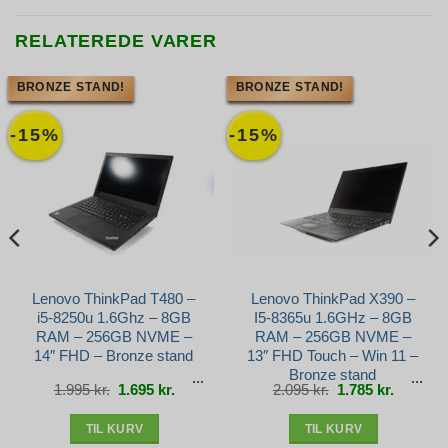
RELATEREDE VARER
BRONZE STAND!
BRONZE STAND!
-15%
-15%
Lenovo ThinkPad T480 –
Lenovo ThinkPad X390 –
i5-8250u 1.6Ghz – 8GB
I5-8365u 1.6GHz – 8GB
RAM – 256GB NVME –
RAM – 256GB NVME –
14″ FHD – Bronze stand
13″ FHD Touch – Win 11 –
Bronze stand
Den
Den
Den
Den
1.995
kr.
1.695
kr.
2.095
kr.
1.785
kr.
e
oprindelige
aktuelle
oprindelige
aktuelle
pris
pris
pris
pris
var:
er:
var:
er:
r..
1.995 kr..
1.695 kr..
2.095 kr..
1.785 kr.
TIL KURV
TIL KURV