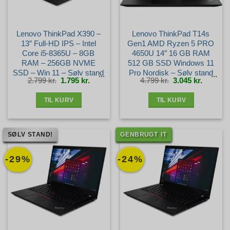
Lenovo ThinkPad X390 –
Lenovo ThinkPad T14s
13″ Full-HD IPS – Intel
Gen1 AMD Ryzen 5 PRO
Core i5-8365U – 8GB
4650U 14″ 16 GB RAM
RAM – 256GB NVME
512 GB SSD Windows 11
SSD – Win 11 – Sølv stand
Pro Nordisk – Sølv stand
Den
Den
Den
Den
2.799
kr.
1.795
kr.
4.799
kr.
3.045
kr.
oprindelige
aktuelle
oprindelige
aktuelle
pris
pris
pris
pris
var:
er:
var:
er:
2.799 kr..
1.795 kr..
4.799 kr..
3.045 kr.
TIL KURV
TIL KURV
SØLV STAND!
GENBRUGT IT
-29%
-24%