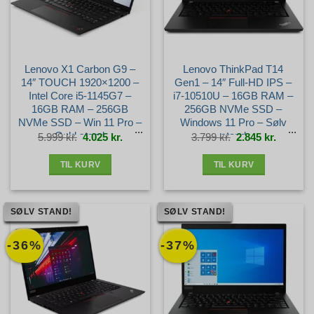
Lenovo X1 Carbon G9 –
Lenovo ThinkPad T14
14″ TOUCH 1920×1200 –
Gen1 – 14″ Full-HD IPS –
Intel Core i5-1145G7 –
i7-10510U – 16GB RAM –
16GB RAM – 256GB
256GB NVMe SSD –
NVMe SSD – Win 11 Pro –
Windows 11 Pro – Sølv
Guld stand
stand
Den
Den
Den
Den
5.999
kr.
4.025
kr.
3.799
kr.
2.845
kr.
oprindelige
aktuelle
oprindelige
aktuelle
pris
pris
pris
pris
var:
er:
var:
er:
5.999 kr..
4.025 kr..
3.799 kr..
2.845 kr.
TIL KURV
TIL KURV
SØLV STAND!
SØLV STAND!
-36%
-37%