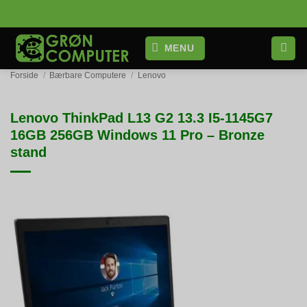
Fortsæt
til
indhold
MENU
Forside
/
Bærbare Computere
/
Lenovo
Lenovo ThinkPad L13 G2 13.3 I5-1145G7
16GB 256GB Windows 11 Pro – Bronze
stand