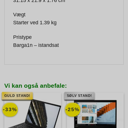
31.15 x 21.9 x 1.76 cm
Vægt
Starter ved 1.39 kg
Pristype
Barga1n – istandsat
Vi kan også anbefale:
GULD STAND!
SØLV STAND!
-33%
-25%