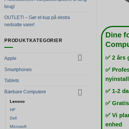
brug!
OUTLET! – Gør et kup på ekstra
nedsatte varer!
Dine f
PRODUKTKATEGORIER
Compu
✅ 2 års 
Apple
✅ Profes
Smartphones
nyinstal
Tablets
✅ 1-2 da
Bærbare Computere
Lenovo
✅ Gratis
HP
✅ Vi pla
Dell
enhed
Microsoft