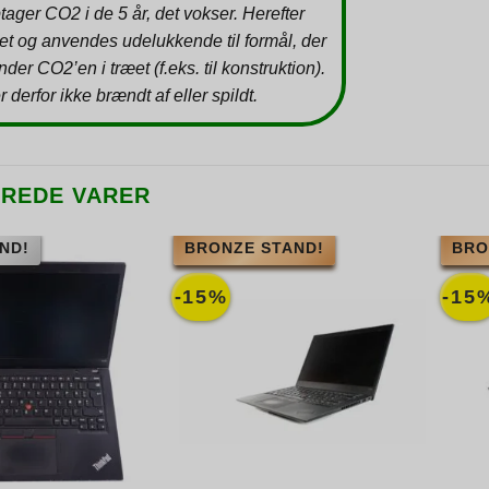
tager CO2 i de 5 år, det vokser. Herefter
et og anvendes udelukkende til formål, der
inder CO2’en i træet (f.eks. til konstruktion).
r derfor ikke brændt af eller spildt.
EREDE VARER
ND!
BRONZE STAND!
BRO
-15%
-15