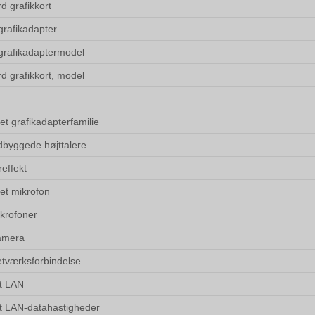
d grafikkort
grafikadapter
 grafikadaptermodel
d grafikkort, model
et grafikadapterfamilie
ndbyggede højttalere
reffekt
et mikrofon
ikrofoner
amera
etværksforbindelse
t LAN
t LAN-datahastigheder