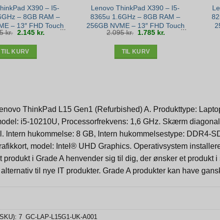
hinkPad X390 – I5-
Lenovo ThinkPad X390 – I5-
Le
6GHz – 8GB RAM –
8365u 1.6GHz – 8GB RAM –
82
E – 13″ FHD Touch
256GB NVME – 13″ FHD Touch
2
Den
Den
Den
Den
85
kr.
2.145
kr.
2.095
kr.
1.785
kr.
 11 – Sølv stand
– Win 11 – Bronze stand
oprindelige
aktuelle
oprindelige
aktuelle
pris
pris
pris
pris
var:
er:
var:
er:
2.485 kr..
2.145 kr..
2.095 kr..
1.785 kr..
TIL KURV
TIL KURV
Lenovo ThinkPad L15 Gen1 (Refurbished) A. Produkttype: Laptop
odel: i5-10210U, Processorfrekvens: 1,6 GHz. Skærm diagonal:
el. Intern hukommelse: 8 GB, Intern hukommelsestype: DDR4-S
afikkort, model: Intel® UHD Graphics. Operativsystem installer
it produkt i Grade A henvender sig til dig, der ønsker et produk
alternativ til nye IT produkter. Grade A produkter kan have gans
(SKU):
7_GC-LAP-L15G1-UK-A001