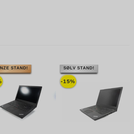
NZE STAND!
SØLV STAND!
%
-15%