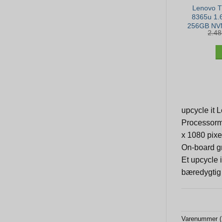
Lenovo T
8365u 1.
256GB NVM
2.4
– Win
upcycle it 
Processorm
x 1080 pix
On-board gr
Et upcycle 
bæredygtig 
Varenummer 