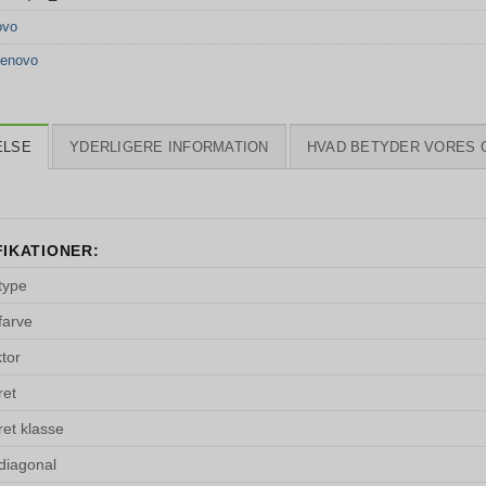
ovo
enovo
ELSE
YDERLIGERE INFORMATION
HVAD BETYDER VORES 
FIKATIONER:
type
farve
tor
ret
et klasse
diagonal