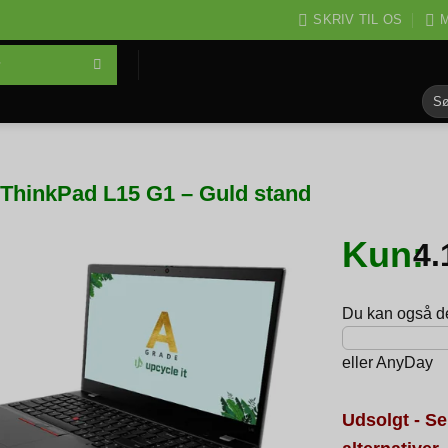
SKRIV TIL OS
M
Søg
efter
ThinkPad L15 G1 – Guld stand
Kun:
4
Du kan også del
eller
AnyDay
Udsolgt - Se