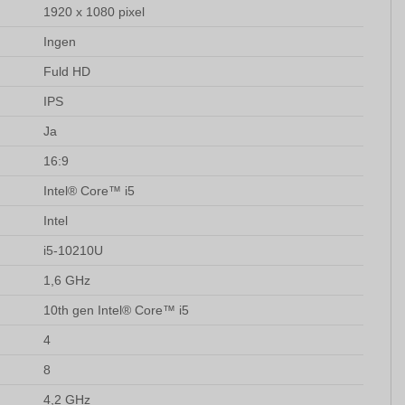
1920 x 1080 pixel
Ingen
Fuld HD
IPS
Ja
16:9
Intel® Core™ i5
Intel
i5-10210U
1,6 GHz
10th gen Intel® Core™ i5
4
8
4,2 GHz