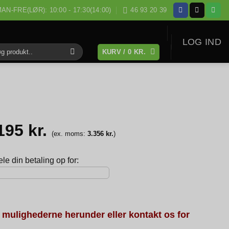
AN-FRE(LØR): 10:00 - 17:30(14:00)
46 93 20 39
LOG IND
KURV /
0
KR.
:
.195
kr.
(ex. moms:
3.356
kr.
)
e din betaling op for:
 mulighederne herunder eller kontakt os for