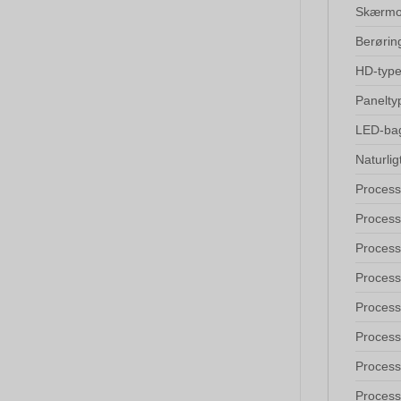
Skærmo
Berøri
HD-typ
Panelty
LED-bag
Naturlig
Process
Process
Proces
Process
Process
Process
Process
Process