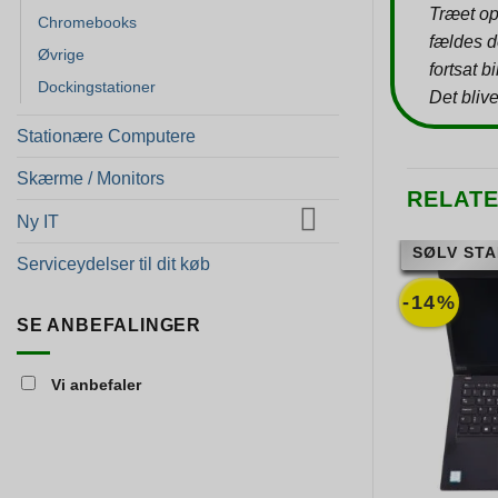
Træet op
Chromebooks
fældes d
Øvrige
fortsat b
Dockingstationer
Det blive
Stationære Computere
Skærme / Monitors
RELAT
Ny IT
SØLV STA
Serviceydelser til dit køb
-14%
SE ANBEFALINGER
Vi anbefaler