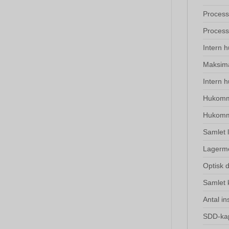
Process
Process
Intern 
Maksima
Intern 
Hukomme
Hukomm
Samlet 
Lagerm
Optisk 
Samlet 
Antal in
SDD-kap