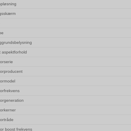
pløsning
ngsskærm
e
pe
grundsbelysning
t aspektforhold
orserie
orproducent
sormodel
orfrekvens
orgeneration
orkerner
ortråde
or boost frekvens