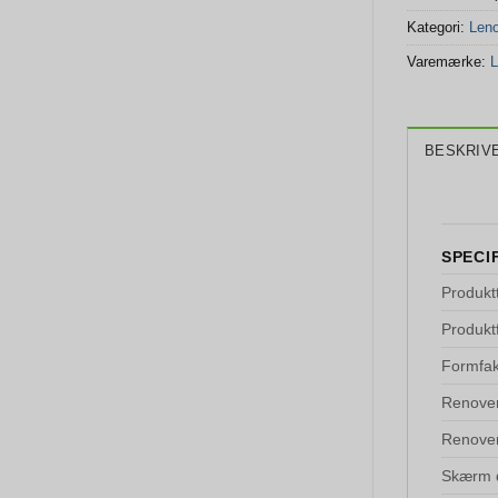
Kategori:
Len
Varemærke:
L
BESKRIV
SPECI
Produkt
Produkt
Formfak
Renove
Renover
Skærm 