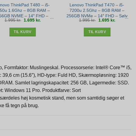
novo ThinkPad T480 – i5-
Lenovo ThinkPad T470 – i5-
50u 1.6Ghz – 8GB RAM –
7200u 2.5Ghz – 8GB RAM –
56GB NVME – 14″ FHD –
256GB NVMe – 14″ FHD – Sølv
Den
Den
Den
Den
1.995
kr.
1.695
kr.
1.995
kr.
1.695
kr.
Bronze stand
stand
oprindelige
aktuelle
oprindelige
aktuelle
pris
pris
pris
pris
var:
er:
var:
er:
1.995 kr..
1.695 kr..
1.995 kr..
1.695 kr..
TIL KURV
TIL KURV
, Formfaktor: Muslingeskal. Processorserie: Intel® Core™ i5,
 39,6 cm (15.6″), HD-type: Fuld HD, Skærmopløsning: 1920
DRAM. Samlet lagringskapacitet: 256 GB, Lagermedie: SSD.
et: Windows 11 Pro. Produktfarve: Sort
t i særdeles høj kosmetisk stand, men som samtidig søger et
ke få tegn på brug.