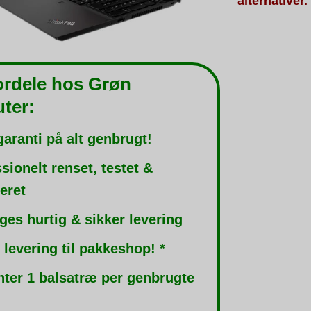
alternativer.
ordele hos Grøn
ter:
garanti på alt genbrugt!
sionelt renset, testet &
leret
ges hurtig & sikker levering
 levering til pakkeshop! *
nter 1 balsatræ per genbrugte