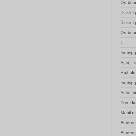
On-boar
Diskret 
Diskret
On-boar
4
Indbygg
Antal i
Højttale
Indbygg
Antal m
Front k
Mobil n
Etherne
Etherne