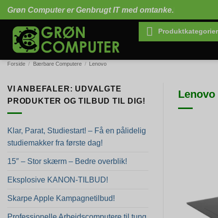
Fortsæt
Grøn Computer er Genbrugt IT med omtanke.
til
indhold
Produktkategorier
Forside
/
Bærbare Computere
/
Lenovo
VI ANBEFALER: UDVALGTE
Lenovo 
PRODUKTER OG TILBUD TIL DIG!
Klar, Parat, Studiestart! – Få en pålidelig
studiemakker fra første dag!
15″ – Stor skærm – Bedre overblik!
Eksplosive KANON-TILBUD!
Skarpe Apple Kampagnetilbud!
Professionelle Arbejdscomputere til tung