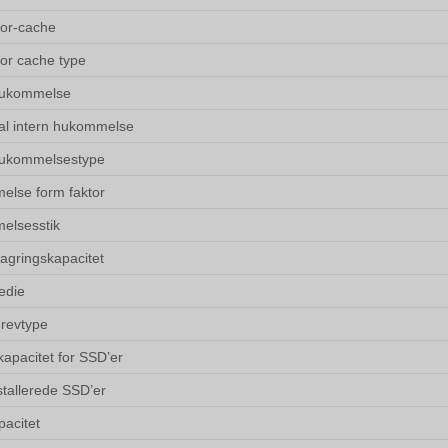
or-cache
or cache type
hukommelse
l intern hukommelse
hukommelsestype
lse form faktor
elsesstik
lagringskapacitet
edie
drevtype
kapacitet for SSD’er
stallerede SSD’er
acitet