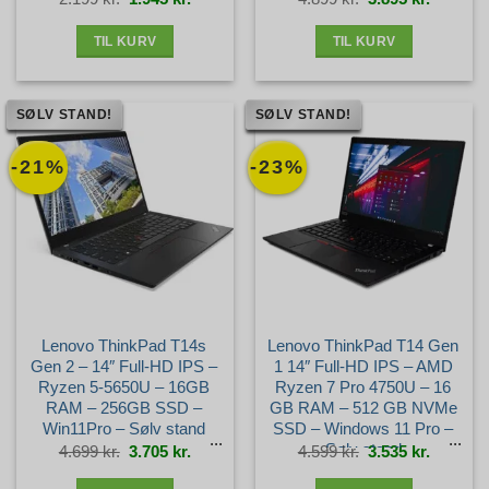
oprindelige
aktuelle
oprindelige
aktuelle
pris
pris
pris
pris
var:
er:
var:
er:
2.199 kr..
1.945 kr..
4.899 kr..
3.895 kr.
TIL KURV
TIL KURV
SØLV STAND!
SØLV STAND!
-21%
-23%
Lenovo ThinkPad T14s
Lenovo ThinkPad T14 Gen
Gen 2 – 14″ Full-HD IPS –
1 14″ Full-HD IPS – AMD
Ryzen 5-5650U – 16GB
Ryzen 7 Pro 4750U – 16
RAM – 256GB SSD –
GB RAM – 512 GB NVMe
Win11Pro – Sølv stand
SSD – Windows 11 Pro –
Sølv stand
Den
Den
Den
Den
4.699
kr.
3.705
kr.
4.599
kr.
3.535
kr.
oprindelige
aktuelle
oprindelige
aktuelle
pris
pris
pris
pris
var:
er:
var:
er:
4.699 kr..
3.705 kr..
4.599 kr..
3.535 kr.