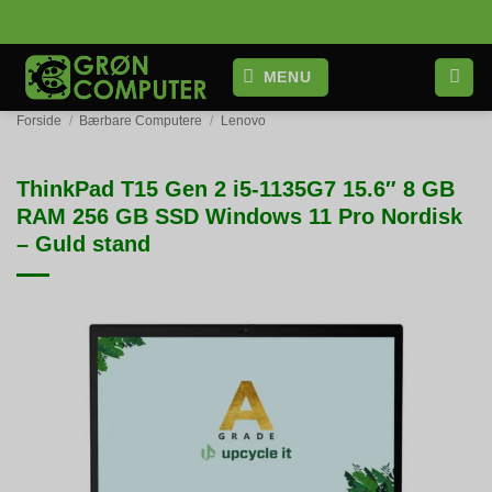
Fortsæt
til
indhold
MENU
Forside
/
Bærbare Computere
/
Lenovo
ThinkPad T15 Gen 2 i5-1135G7 15.6″ 8 GB
RAM 256 GB SSD Windows 11 Pro Nordisk
– Guld stand