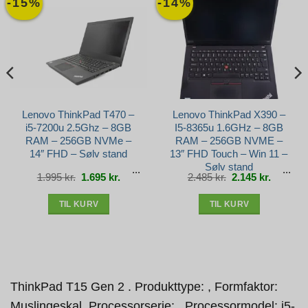
-15%
-14%
Lenovo ThinkPad T470 –
Lenovo ThinkPad X390 –
i5-7200u 2.5Ghz – 8GB
I5-8365u 1.6GHz – 8GB
RAM – 256GB NVMe –
RAM – 256GB NVME –
14″ FHD – Sølv stand
13″ FHD Touch – Win 11 –
Sølv stand
Den
Den
Den
Den
1.995
kr.
1.695
kr.
2.485
kr.
2.145
kr.
e
oprindelige
aktuelle
oprindelige
aktuelle
pris
pris
pris
pris
var:
er:
var:
er:
r..
1.995 kr..
1.695 kr..
2.485 kr..
2.145 kr.
TIL KURV
TIL KURV
ThinkPad T15 Gen 2 . Produkttype: , Formfaktor:
Muslingeskal. Processorserie: , Processormodel: i5-