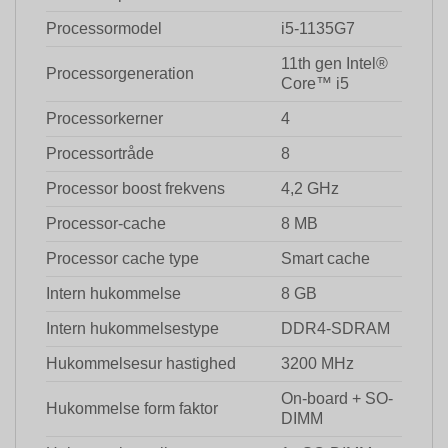
Processormodel
i5-1135G7
11th gen Intel®
Processorgeneration
Core™ i5
Processorkerner
4
Processortråde
8
Processor boost frekvens
4,2 GHz
Processor-cache
8 MB
Processor cache type
Smart cache
Intern hukommelse
8 GB
Intern hukommelsestype
DDR4-SDRAM
Hukommelsesur hastighed
3200 MHz
On-board + SO-
Hukommelse form faktor
DIMM