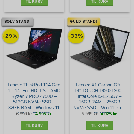
TIL KURV
TIL KURV
SØLV STAND!
GULD STAND!
-29%
-33%
Lenovo ThinkPad T14 Gen
Lenovo X1 Carbon G9 –
1 – 14″ Full-HD IPS – AMD
14″ TOUCH 1920×1200 –
Ryzen 7 PRO 4750U –
Intel Core i5-1145G7 –
512GB NVMe SSD –
16GB RAM – 256GB
32GB RAM – Windows 11
NVMe SSD – Win 11 Pro –
Pro – Sølv stand
Guld stand
Den
Den
Den
Den
6.999
kr.
4.995
kr.
5.999
kr.
4.025
kr.
oprindelige
aktuelle
oprindelige
aktuelle
pris
pris
pris
pris
var:
er:
var:
er:
6.999 kr..
4.995 kr..
5.999 kr..
4.025 kr.
TIL KURV
TIL KURV