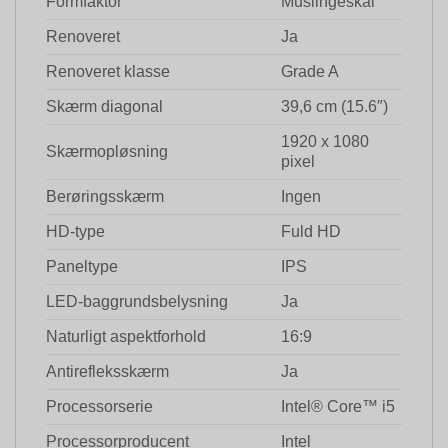
Formfaktor
Muslingeskal
Renoveret
Ja
Renoveret klasse
Grade A
Skærm diagonal
39,6 cm (15.6″)
1920 x 1080
Skærmopløsning
pixel
Berøringsskærm
Ingen
HD-type
Fuld HD
Paneltype
IPS
LED-baggrundsbelysning
Ja
Naturligt aspektforhold
16:9
Antirefleksskærm
Ja
Processorserie
Intel® Core™ i5
Processorproducent
Intel