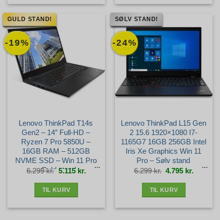
GULD STAND!
SØLV STAND!
-19%
-24%
Lenovo ThinkPad T14s
Lenovo ThinkPad L15 Gen
Gen2 – 14″ Full-HD –
2 15.6 1920×1080 I7-
Ryzen 7 Pro 5850U –
1165G7 16GB 256GB Intel
16GB RAM – 512GB
Iris Xe Graphics Win 11
NVME SSD – Win 11 Pro
Pro – Sølv stand
– Guld stand
Den
Den
Den
Den
6.299
kr.
5.115
kr.
6.299
kr.
4.795
kr.
oprindelige
aktuelle
oprindelige
aktuelle
pris
pris
pris
pris
var:
er:
var:
er:
6.299 kr..
5.115 kr..
6.299 kr..
4.795 kr.
TIL KURV
TIL KURV