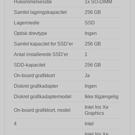
Hukommelsesstik
1x SO-DIMM
Samlet lagringskapacitet
256 GB
Lagermedie
SSD
Optisk drevtype
Ingen
Samlet kapacitet for SSD’er
256 GB
Antal installerede SSD’er
1
SDD-kapacitet
256 GB
On-board grafikkort
Ja
Diskret grafikadapter
Ingen
Diskret grafikadaptermodel
Ikke tilgængelig
Intel Iris Xe
On-board grafikkort, model
Graphics
4
Intel
Intel Iris Xe