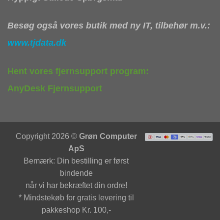
Besøg også vores butik med ny IT, tilbehør m.v.:
www.tjdata.dk
Hent vores fjernsupport program:
AnyDesk Fjernsupport
Copyright 2026 ©
Grøn Computer
ApS
Bemærk: Din bestilling er først
bindende
når vi har bekræftet din ordre!
* Mindstekøb for gratis levering til
pakkeshop Kr. 100,-