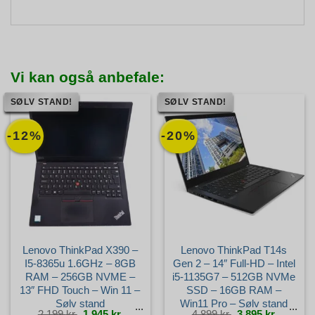
Vi kan også anbefale:
SØLV STAND!
SØLV STAND!
-12%
-20%
Lenovo ThinkPad X390 –
Lenovo ThinkPad T14s
I5-8365u 1.6GHz – 8GB
Gen 2 – 14″ Full-HD – Intel
RAM – 256GB NVME –
i5-1135G7 – 512GB NVMe
13″ FHD Touch – Win 11 –
SSD – 16GB RAM –
Sølv stand
Win11 Pro – Sølv stand
Den
Den
Den
Den
2.199
kr.
1.945
kr.
4.899
kr.
3.895
kr.