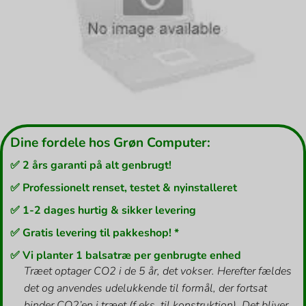
Dine fordele hos Grøn Computer:
✅ 2 års garanti på alt genbrugt!
✅ Professionelt renset, testet & nyinstalleret
✅ 1-2 dages hurtig & sikker levering
✅ Gratis levering til pakkeshop! *
✅ Vi planter 1 balsatræ per genbrugte enhed
Træet optager CO2 i de 5 år, det vokser. Herefter fældes
det og anvendes udelukkende til formål, der fortsat
binder CO2’en i træet (f.eks. til konstruktion). Det bliver