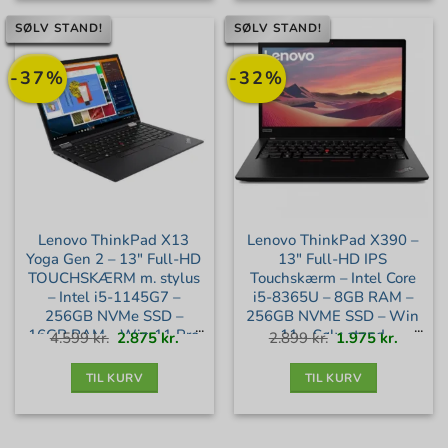
SØLV STAND!
SØLV STAND!
-37%
-32%
Lenovo ThinkPad X13
Lenovo ThinkPad X390 –
Yoga Gen 2 – 13″ Full-HD
13″ Full-HD IPS
TOUCHSKÆRM m. stylus
Touchskærm – Intel Core
– Intel i5-1145G7 –
i5-8365U – 8GB RAM –
256GB NVMe SSD –
256GB NVME SSD – Win
16GB RAM – Win 11 Pro
11 – Sølv stand
Den
Den
Den
Den
4.599
kr.
2.875
kr.
2.899
kr.
1.975
kr.
oprindelige
aktuelle
oprindelige
aktuell
pris
pris
pris
pris
var:
er:
var:
er:
– Sølv stand
4.599 kr..
2.875 kr..
2.899 kr..
1.975 kr
TIL KURV
TIL KURV