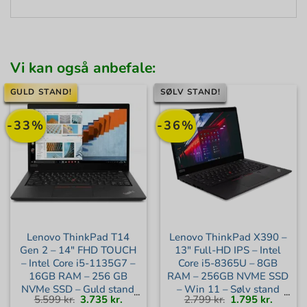
Vi kan også anbefale:
GULD STAND!
SØLV STAND!
-33%
-36%
Lenovo ThinkPad T14
Lenovo ThinkPad X390 –
Gen 2 – 14″ FHD TOUCH
13″ Full-HD IPS – Intel
– Intel Core i5-1135G7 –
Core i5-8365U – 8GB
16GB RAM – 256 GB
RAM – 256GB NVME SSD
NVMe SSD – Guld stand
– Win 11 – Sølv stand
Den
Den
Den
Den
5.599
kr.
3.735
kr.
2.799
kr.
1.795
kr.
oprindelige
aktuelle
oprindelige
aktuell
pris
pris
pris
pris