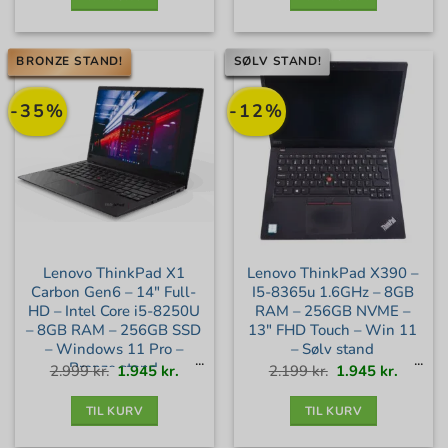
BRONZE STAND!
SØLV STAND!
-35%
-12%
Lenovo ThinkPad X1
Lenovo ThinkPad X390 –
Carbon Gen6 – 14″ Full-
I5-8365u 1.6GHz – 8GB
HD – Intel Core i5-8250U
RAM – 256GB NVME –
– 8GB RAM – 256GB SSD
13″ FHD Touch – Win 11
– Windows 11 Pro –
– Sølv stand
Bronze stand
Den
Den
Den
Den
2.999
kr.
1.945
kr.
2.199
kr.
1.945
kr.
oprindelige
aktuelle
oprindelige
aktuell
pris
pris
pris
pris
var:
er:
var:
er:
2.999 kr..
1.945 kr..
2.199 kr..
1.945 kr
TIL KURV
TIL KURV