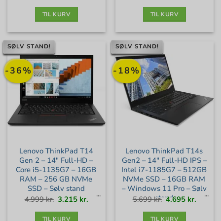
var:
er:
var:
er:
5.599 kr..
3.735 kr..
2.799 kr..
1.795 kr
TIL KURV
TIL KURV
SØLV STAND!
SØLV STAND!
-36%
-18%
Lenovo ThinkPad T14
Lenovo ThinkPad T14s
Gen 2 – 14″ Full-HD –
Gen2 – 14″ Full-HD IPS –
Core i5-1135G7 – 16GB
Intel i7-1185G7 – 512GB
RAM – 256 GB NVMe
NVMe SSD – 16GB RAM
SSD – Sølv stand
– Windows 11 Pro – Sølv
stand
Den
Den
Den
Den
4.999
kr.
3.215
kr.
5.699
kr.
4.695
kr.
oprindelige
aktuelle
oprindelige
aktuell
pris
pris
pris
pris
var:
er:
var:
er:
4.999 kr..
3.215 kr..
5.699 kr..
4.695 kr
TIL KURV
TIL KURV