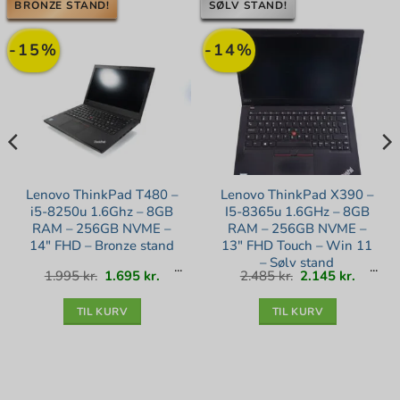
BRONZE STAND!
SØLV STAND!
-15%
-14%
Lenovo ThinkPad T480 –
Lenovo ThinkPad X390 –
i5-8250u 1.6Ghz – 8GB
I5-8365u 1.6GHz – 8GB
RAM – 256GB NVME –
RAM – 256GB NVME –
14″ FHD – Bronze stand
13″ FHD Touch – Win 11
– Sølv stand
Den
Den
Den
Den
1.995
kr.
1.695
kr.
2.485
kr.
2.145
kr.
lle
oprindelige
aktuelle
oprindelige
aktuell
pris
pris
pris
pris
var:
er:
var:
er:
kr..
1.995 kr..
1.695 kr..
2.485 kr..
2.145 kr
TIL KURV
TIL KURV