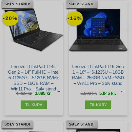
SØLV STAND!
SØLV STAND!
-20%
-16%
Lenovo ThinkPad T14s
Lenovo ThinkPad T16 Gen
Gen 2 – 14″ Full-HD – Intel
1 – 16″ – i5-1235U – 16GB
i5-1135G7 – 512GB NVMe
RAM – 256GB NVMe SSD
SSD – 16GB RAM –
– Win11 Pro – Sølv stand
Win11 Pro – Sølv stand
Den
Den
Den
Den
4.899
kr.
3.895
kr.
6.999
kr.
5.845
kr.
oprindelige
aktuelle
oprindelige
aktuelle
pris
pris
pris
pris
var:
er:
var:
er:
4.899 kr..
3.895 kr..
6.999 kr..
5.845 kr.
TIL KURV
TIL KURV
SØLV STAND!
SØLV STAND!