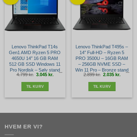
Lenovo ThinkPad T14s
Lenovo ThinkPad T495s –
Gen1 AMD Ryzen 5 PRO
14″ Full-HD – Ryzen 5
4650U 14″ 16 GB RAM
PRO 3500U – 16GB RAM
512 GB SSD Windows 11
– 256GB NVME SSD –
Pro Nordisk – Sølv stand
Win 11 Pro – Bronze stand
Den
Den
Den
Den
4.799
kr.
3.045
kr.
2.899
kr.
2.035
kr.
oprindelige
aktuelle
oprindelige
aktuelle
pris
pris
pris
pris
var:
er:
var:
er:
4.799 kr..
3.045 kr..
2.899 kr..
2.035 kr.
TIL KURV
TIL KURV
HVEM ER VI?