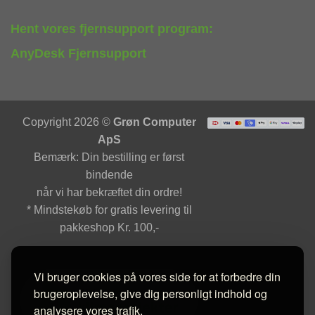
Hent vores fjernsupport program:
AnyDesk Fjernsupport
Copyright 2026 ©
Grøn Computer
ApS
Bemærk: Din bestilling er først
bindende
når vi har bekræftet din ordre!
* Mindstekøb for gratis levering til
pakkeshop Kr. 100,-
Vi bruger cookies på vores side for at forbedre din
brugeroplevelse, give dig personligt indhold og
analysere vores trafik.