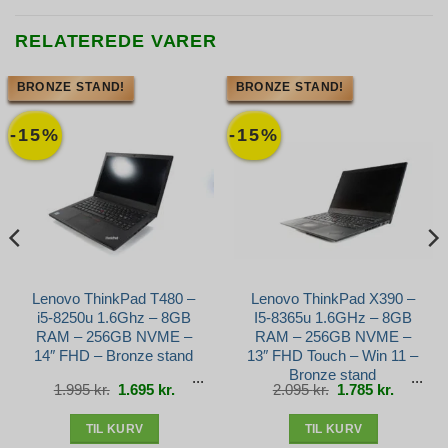
RELATEREDE VARER
BRONZE STAND!
BRONZE STAND!
-15%
-15%
Lenovo ThinkPad T480 –
Lenovo ThinkPad X390 –
i5-8250u 1.6Ghz – 8GB
I5-8365u 1.6GHz – 8GB
RAM – 256GB NVME –
RAM – 256GB NVME –
14″ FHD – Bronze stand
13″ FHD Touch – Win 11 –
Bronze stand
Den
Den
Den
Den
1.995
kr.
1.695
kr.
2.095
kr.
1.785
kr.
e
oprindelige
aktuelle
oprindelige
aktuelle
pris
pris
pris
pris
var:
er:
var:
er:
r..
1.995 kr..
1.695 kr..
2.095 kr..
1.785 kr.
TIL KURV
TIL KURV