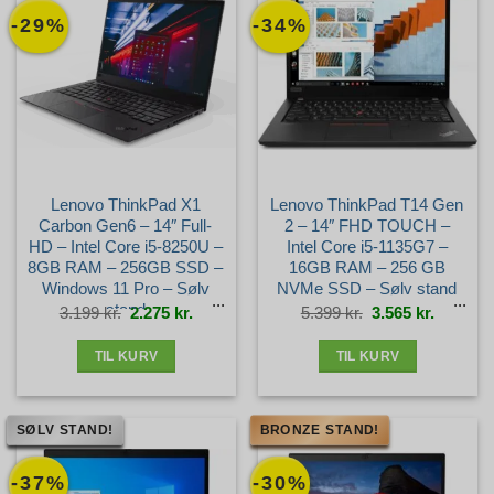
-29%
-34%
Lenovo ThinkPad X1
Lenovo ThinkPad T14 Gen
Carbon Gen6 – 14″ Full-
2 – 14″ FHD TOUCH –
HD – Intel Core i5-8250U –
Intel Core i5-1135G7 –
8GB RAM – 256GB SSD –
16GB RAM – 256 GB
Windows 11 Pro – Sølv
NVMe SSD – Sølv stand
stand
Den
Den
Den
Den
3.199
kr.
2.275
kr.
5.399
kr.
3.565
kr.
oprindelige
aktuelle
oprindelige
aktuelle
pris
pris
pris
pris
var:
er:
var:
er:
3.199 kr..
2.275 kr..
5.399 kr..
3.565 kr.
TIL KURV
TIL KURV
SØLV STAND!
BRONZE STAND!
-37%
-30%