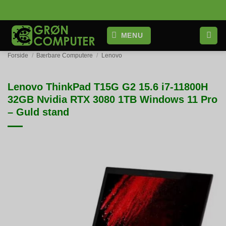
Fortsæt
til
indhold
MENU
Forside
/
Bærbare Computere
/
Lenovo
Lenovo ThinkPad T15G G2 15.6 i7-11800H
32GB Nvidia RTX 3080 1TB Windows 11 Pro
– Guld stand