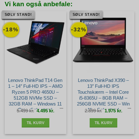
Vi kan også anbefale:
SØLV STAND!
SØLV STAND!
-18%
-32%
Lenovo ThinkPad T14 Gen
Lenovo ThinkPad X390 –
1 – 14″ Full-HD IPS – AMD
13″ Full-HD IPS
Ryzen 5 PRO 4650U –
Touchskærm – Intel Core
512GB NVMe SSD –
i5-8365U – 8GB RAM –
32GB RAM – Windows 11
256GB NVME SSD – Win
Pro – Sølv stand
11 – Sølv stand
Den
Den
Den
Den
5.499
kr.
4.495
kr.
2.899
kr.
1.975
kr.
oprindelige
aktuelle
oprindelige
aktuelle
pris
pris
pris
pris
var:
er:
var:
er:
5.499 kr..
4.495 kr..
2.899 kr..
1.975 kr.
TIL KURV
TIL KURV