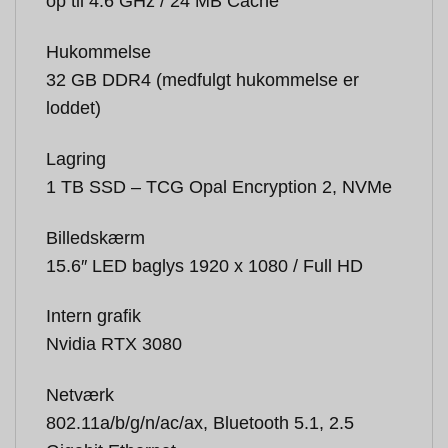
op til 4.6 GHz / 24 MB Cache
Hukommelse
32 GB DDR4 (medfulgt hukommelse er
loddet)
Lagring
1 TB SSD – TCG Opal Encryption 2, NVMe
Billedskærm
15.6″ LED baglys 1920 x 1080 / Full HD
Intern grafik
Nvidia RTX 3080
Netværk
802.11a/b/g/n/ac/ax, Bluetooth 5.1, 2.5