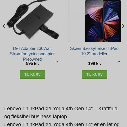
Dell Adapter 130Watt
Skærmbeskyttelse til iPad
Strømforsyningsadapter
10.2″ modeller
Preowned
595
kr.
199
kr.
e
r..
TIL KURV
TIL KURV
Lenovo ThinkPad X1 Yoga 4th Gen 14″ – Kraftfuld
og fleksibel business-laptop
Lenovo ThinkPad X1 Yoga 4th Gen 14″ er en let og