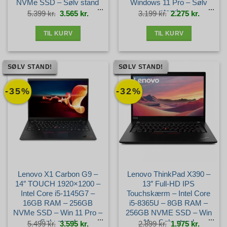
NVMe SSD – Sølv stand
Windows 11 Pro – Sølv
stand
Den
Den
Den
Den
5.399
kr.
3.565
kr.
3.199
kr.
2.275
kr.
oprindelige
aktuelle
oprindelige
aktuelle
pris
pris
pris
pris
var:
er:
var:
er:
5.399 kr..
3.565 kr..
3.199 kr..
2.275 kr.
TIL KURV
TIL KURV
SØLV STAND!
SØLV STAND!
-35%
-32%
Lenovo X1 Carbon G9 –
Lenovo ThinkPad X390 –
14″ TOUCH 1920×1200 –
13″ Full-HD IPS
Intel Core i5-1145G7 –
Touchskærm – Intel Core
16GB RAM – 256GB
i5-8365U – 8GB RAM –
NVMe SSD – Win 11 Pro –
256GB NVME SSD – Win
Sølv stand
11 – Sølv stand
Den
Den
Den
Den
5.499
kr.
3.595
kr.
2.899
kr.
1.975
kr.
oprindelige
aktuelle
oprindelige
aktuelle