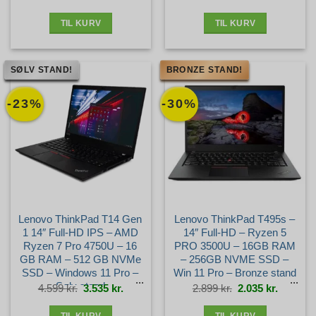
pris
pris
pris
pris
var:
er:
var:
er:
5.499 kr..
3.595 kr..
2.899 kr..
1.975 kr.
TIL KURV
TIL KURV
SØLV STAND!
BRONZE STAND!
-23%
-30%
Lenovo ThinkPad T14 Gen
Lenovo ThinkPad T495s –
1 14″ Full-HD IPS – AMD
14″ Full-HD – Ryzen 5
Ryzen 7 Pro 4750U – 16
PRO 3500U – 16GB RAM
GB RAM – 512 GB NVMe
– 256GB NVME SSD –
SSD – Windows 11 Pro –
Win 11 Pro – Bronze stand
Sølv stand
Den
Den
Den
Den
4.599
kr.
3.535
kr.
2.899
kr.
2.035
kr.
oprindelige
aktuelle
oprindelige
aktuelle
pris
pris
pris
pris
var:
er:
var:
er:
4.599 kr..
3.535 kr..
2.899 kr..
2.035 kr.
TIL KURV
TIL KURV