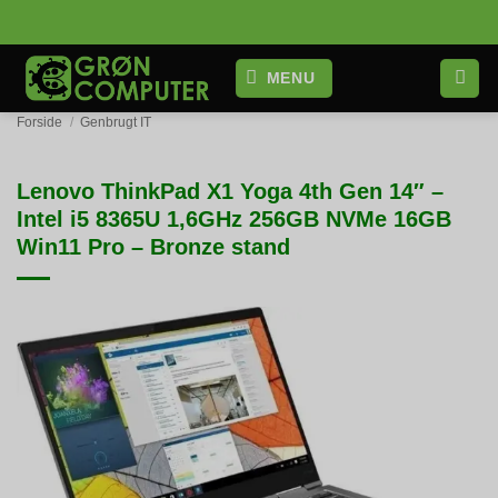
Fortsæt
til
indhold
MENU
Forside
/
Genbrugt IT
Lenovo ThinkPad X1 Yoga 4th Gen 14″ –
Intel i5 8365U 1,6GHz 256GB NVMe 16GB
Win11 Pro – Bronze stand