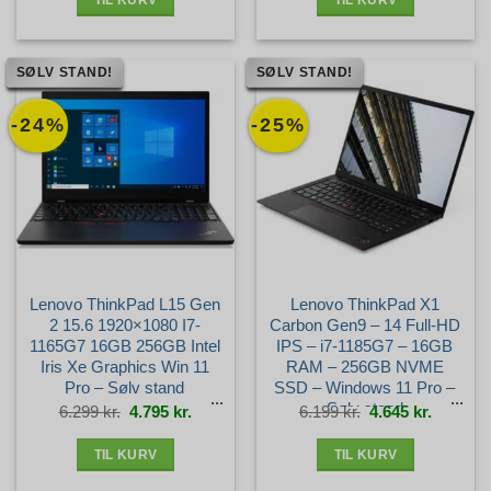
SØLV STAND!
SØLV STAND!
-24%
-25%
Lenovo ThinkPad L15 Gen
Lenovo ThinkPad X1
2 15.6 1920×1080 I7-
Carbon Gen9 – 14 Full-HD
1165G7 16GB 256GB Intel
IPS – i7-1185G7 – 16GB
Iris Xe Graphics Win 11
RAM – 256GB NVME
Pro – Sølv stand
SSD – Windows 11 Pro –
Sølv stand
Den
Den
Den
Den
6.299
kr.
4.795
kr.
6.199
kr.
4.645
kr.
oprindelige
aktuelle
oprindelige
aktuelle
pris
pris
pris
pris
var:
er:
var:
er:
6.299 kr..
4.795 kr..
6.199 kr..
4.645 kr.
TIL KURV
TIL KURV