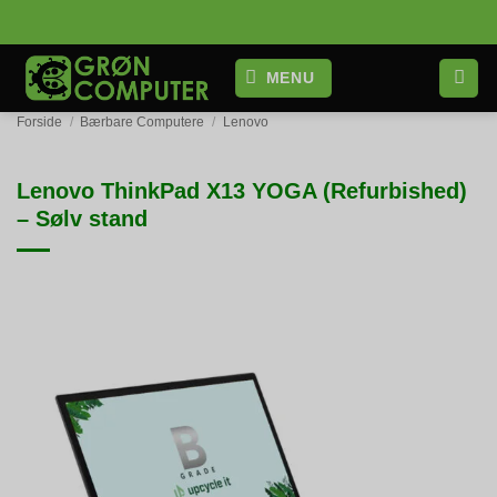
Fortsæt
til
indhold
MENU
Forside
/
Bærbare Computere
/
Lenovo
Lenovo ThinkPad X13 YOGA (Refurbished)
– Sølv stand