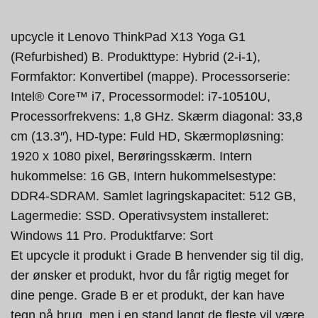
upcycle it Lenovo ThinkPad X13 Yoga G1
(Refurbished) B. Produkttype: Hybrid (2-i-1),
Formfaktor: Konvertibel (mappe). Processorserie:
Intel® Core™ i7, Processormodel: i7-10510U,
Processorfrekvens: 1,8 GHz. Skærm diagonal: 33,8
cm (13.3″), HD-type: Fuld HD, Skærmopløsning:
1920 x 1080 pixel, Berøringsskærm. Intern
hukommelse: 16 GB, Intern hukommelsestype:
DDR4-SDRAM. Samlet lagringskapacitet: 512 GB,
Lagermedie: SSD. Operativsystem installeret:
Windows 11 Pro. Produktfarve: Sort
Et upcycle it produkt i Grade B henvender sig til dig,
der ønsker et produkt, hvor du får rigtig meget for
dine penge. Grade B er et produkt, der kan have
tegn på brug, men i en stand langt de fleste vil være