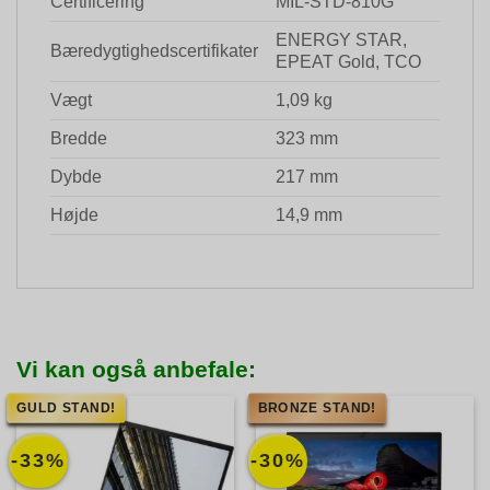
Certificering
MIL-STD-810G
ENERGY STAR,
Bæredygtighedscertifikater
EPEAT Gold, TCO
Vægt
1,09 kg
Bredde
323 mm
Dybde
217 mm
Højde
14,9 mm
Vi kan også anbefale:
GULD STAND!
BRONZE STAND!
-33%
-30%