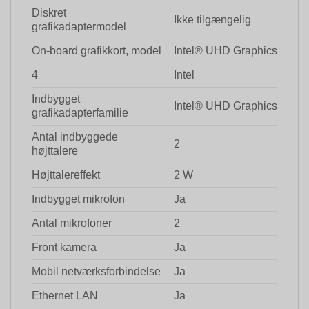
Diskret
Ikke tilgængelig
grafikadaptermodel
On-board grafikkort, model
Intel® UHD Graphics
4
Intel
Indbygget
Intel® UHD Graphics
grafikadapterfamilie
Antal indbyggede
2
højttalere
Højttalereffekt
2 W
Indbygget mikrofon
Ja
Antal mikrofoner
2
Front kamera
Ja
Mobil netværksforbindelse
Ja
Ethernet LAN
Ja