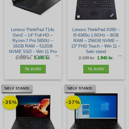
Lenovo ThinkPad T14s
Lenovo ThinkPad X390 –
Gen2 – 14″ Full-HD –
I5-8365u 1.6GHz – 8GB
Ryzen 7 Pro 5850U –
RAM – 256GB NVME –
16GB RAM – 512GB
13″ FHD Touch – Win 11 –
NVME SSD – Win 11 Pro
Sølv stand
– 3 ÅRS GARANTI –
Den
Den
Den
Den
6.599
kr.
5.445
kr.
2.199
kr.
1.945
kr.
oprindelige
aktuelle
oprindelige
aktuelle
pris
pris
pris
pris
var:
er:
var:
er:
Guld+ stand
6.599 kr..
5.445 kr..
2.199 kr..
1.945 kr.
TIL KURV
TIL KURV
SØLV STAND!
SØLV STAND!
-35%
-37%