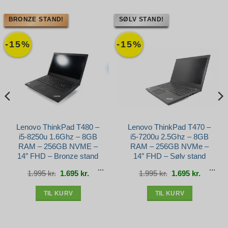
BRONZE STAND!
SØLV STAND!
-15%
-15%
Lenovo ThinkPad T480 –
Lenovo ThinkPad T470 –
i5-8250u 1.6Ghz – 8GB
i5-7200u 2.5Ghz – 8GB
RAM – 256GB NVME –
RAM – 256GB NVMe –
14″ FHD – Bronze stand
14″ FHD – Sølv stand
Den
Den
Den
Den
1.995
kr.
1.695
kr.
1.995
kr.
1.695
kr.
e
oprindelige
aktuelle
oprindelige
aktuelle
pris
pris
pris
pris
var:
er:
var:
er:
r..
1.995 kr..
1.695 kr..
1.995 kr..
1.695 kr.
TIL KURV
TIL KURV