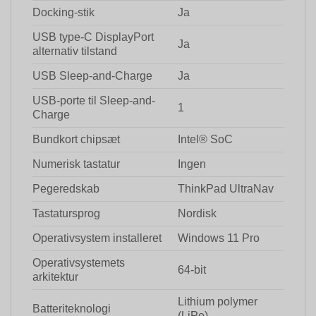
Docking-stik
Ja
USB type-C DisplayPort
Ja
alternativ tilstand
USB Sleep-and-Charge
Ja
USB-porte til Sleep-and-
1
Charge
Bundkort chipsæt
Intel® SoC
Numerisk tastatur
Ingen
Pegeredskab
ThinkPad UltraNav
Tastatursprog
Nordisk
Operativsystem installeret
Windows 11 Pro
Operativsystemets
64-bit
arkitektur
Lithium polymer
Batteriteknologi
(LiPo)