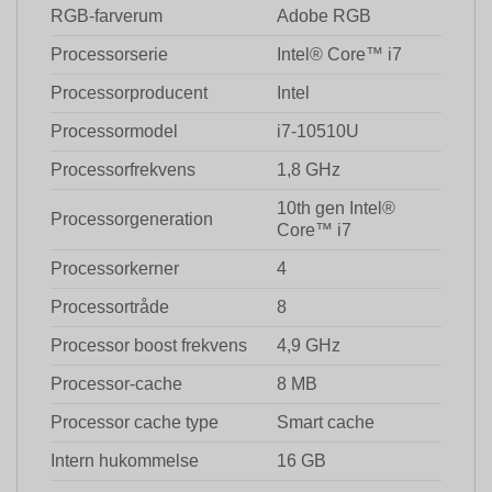
RGB-farverum
Adobe RGB
Processorserie
Intel® Core™ i7
Processorproducent
Intel
Processormodel
i7-10510U
Processorfrekvens
1,8 GHz
10th gen Intel®
Processorgeneration
Core™ i7
Processorkerner
4
Processortråde
8
Processor boost frekvens
4,9 GHz
Processor-cache
8 MB
Processor cache type
Smart cache
Intern hukommelse
16 GB