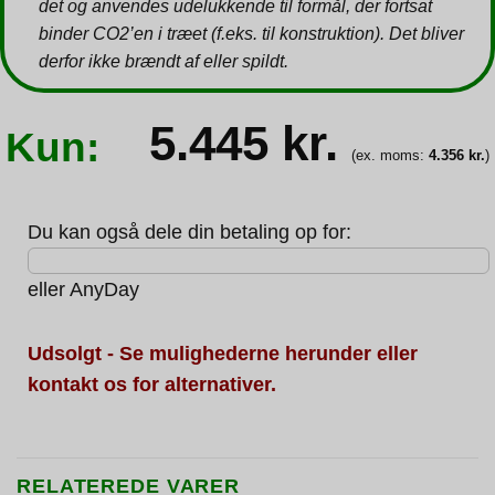
det og anvendes udelukkende til formål, der fortsat
binder CO2’en i træet (f.eks. til konstruktion). Det bliver
derfor ikke brændt af eller spildt.
5.445
kr.
Kun:
(ex. moms:
4.356
kr.
)
Du kan også dele din betaling op for:
eller
AnyDay
Udsolgt - Se mulighederne herunder eller
kontakt os for alternativer.
RELATEREDE VARER