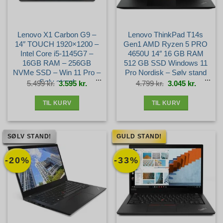
Lenovo X1 Carbon G9 –
Lenovo ThinkPad T14s
14″ TOUCH 1920×1200 –
Gen1 AMD Ryzen 5 PRO
Intel Core i5-1145G7 –
4650U 14″ 16 GB RAM
16GB RAM – 256GB
512 GB SSD Windows 11
NVMe SSD – Win 11 Pro –
Pro Nordisk – Sølv stand
Sølv stand
Den
Den
Den
Den
5.499
kr.
3.595
kr.
4.799
kr.
3.045
kr.
oprindelige
aktuelle
oprindelige
aktuelle
pris
pris
pris
pris
var:
er:
var:
er:
5.499 kr..
3.595 kr..
4.799 kr..
3.045 kr.
TIL KURV
TIL KURV
SØLV STAND!
GULD STAND!
-20%
-33%