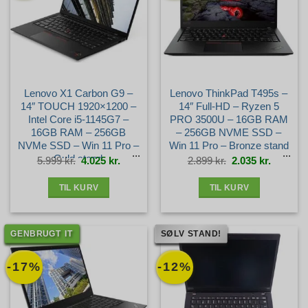
Lenovo X1 Carbon G9 –
Lenovo ThinkPad T495s –
14″ TOUCH 1920×1200 –
14″ Full-HD – Ryzen 5
Intel Core i5-1145G7 –
PRO 3500U – 16GB RAM
16GB RAM – 256GB
– 256GB NVME SSD –
NVMe SSD – Win 11 Pro –
Win 11 Pro – Bronze stand
Guld stand
Den
Den
Den
Den
5.999
kr.
4.025
kr.
2.899
kr.
2.035
kr.
oprindelige
aktuelle
oprindelige
aktuelle
pris
pris
pris
pris
var:
er:
var:
er:
5.999 kr..
4.025 kr..
2.899 kr..
2.035 kr.
TIL KURV
TIL KURV
GENBRUGT IT
SØLV STAND!
-17%
-12%