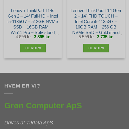
Lenovo ThinkPad T14s
Lenovo ThinkPad T14 Gen
Gen 2 – 14″ Full-HD – Intel
2 – 14″ FHD TOUCH –
i5-1135G7 – 512GB NVMe
Intel Core i5-1135G7 –
SSD – 16GB RAM –
16GB RAM – 256 GB
Win11 Pro – Sølv stand
NVMe SSD – Guld stand
Den
Den
Den
Den
4.899
kr.
3.895
kr.
5.599
kr.
3.735
kr.
oprindelige
aktuelle
oprindelige
aktuelle
pris
pris
pris
pris
var:
er:
var:
er:
4.899 kr..
3.895 kr..
5.599 kr..
3.735 kr.
TIL KURV
TIL KURV
HVEM ER VI?
Grøn Computer ApS
Drives af
TJdata ApS
.