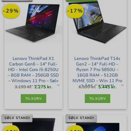
-29%
-17%
Lenovo ThinkPad X1
Lenovo ThinkPad T14s
Carbon Gen6 – 14″ Full-
Gen2 – 14″ Full-HD –
HD – Intel Core i5-8250U
Ryzen 7 Pro 5850U –
– 8GB RAM – 256GB SSD
16GB RAM – 512GB
– Windows 11 Pro – Sølv
NVME SSD – Win 11 Pro
stand
– 3 ÅRS GARANTI –
Den
Den
Den
Den
3.199
kr.
2.275
kr.
6.599
kr.
5.445
kr.
oprindelige
aktuelle
oprindelige
aktuell
pris
pris
pris
pris
var:
er:
var:
er:
Guld+ stand
3.199 kr..
2.275 kr..
6.599 kr..
5.445 kr
TIL KURV
TIL KURV
SØLV STAND!
SØLV STAND!