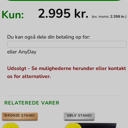
2.995
kr.
Kun:
(ex. moms:
2.396
kr.
)
Du kan også dele din betaling op for:
eller
AnyDay
Udsolgt - Se mulighederne herunder eller kontakt
os for alternativer.
RELATEREDE VARER
BRONZE STAND!
SØLV STAND!