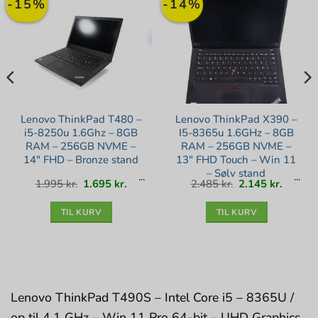
-15%
-14%
Lenovo ThinkPad T480 –
Lenovo ThinkPad X390 –
i5-8250u 1.6Ghz – 8GB
I5-8365u 1.6GHz – 8GB
RAM – 256GB NVME –
RAM – 256GB NVME –
14″ FHD – Bronze stand
13″ FHD Touch – Win 11
– Sølv stand
Den
Den
Den
Den
1.995
kr.
1.695
kr.
2.485
kr.
2.145
kr.
lle
oprindelige
aktuelle
oprindelige
aktuell
pris
pris
pris
pris
var:
er:
var:
er:
kr..
1.995 kr..
1.695 kr..
2.485 kr..
2.145 kr
TIL KURV
TIL KURV
Lenovo ThinkPad T490S – Intel Core i5 – 8365U /
op til 4.1 GHz – Win 11 Pro 64-bit – UHD Graphics