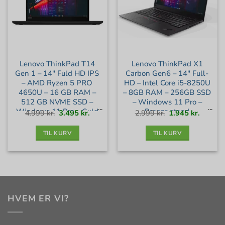
Lenovo ThinkPad T14
Lenovo ThinkPad X1
Gen 1 – 14″ Fuld HD IPS
Carbon Gen6 – 14″ Full-
– AMD Ryzen 5 PRO
HD – Intel Core i5-8250U
4650U – 16 GB RAM –
– 8GB RAM – 256GB SSD
512 GB NVME SSD –
– Windows 11 Pro –
Windows 11 Pro – Guld
Bronze stand
Den
Den
Den
Den
4.999
kr.
3.495
kr.
2.999
kr.
1.945
kr.
oprindelige
aktuelle
oprindelige
aktuell
pris
pris
pris
pris
var:
er:
var:
er:
stand
4.999 kr..
3.495 kr..
2.999 kr..
1.945 kr
TIL KURV
TIL KURV
HVEM ER VI?