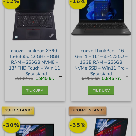
-12%
-16%
Lenovo ThinkPad X390 –
Lenovo ThinkPad T16
I5-8365u 1.6GHz – 8GB
Gen 1 – 16″ – i5-1235U –
RAM – 256GB NVME –
16GB RAM – 256GB
13″ FHD Touch – Win 11
NVMe SSD – Win11 Pro –
– Sølv stand
Sølv stand
Den
Den
Den
Den
2.199
kr.
1.945
kr.
6.999
kr.
5.845
kr.
oprindelige
aktuelle
oprindelige
aktuell
pris
pris
pris
pris
var:
er:
var:
er:
2.199 kr..
1.945 kr..
6.999 kr..
5.845 kr
TIL KURV
TIL KURV
GULD STAND!
BRONZE STAND!
-30%
-35%