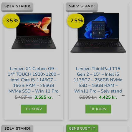
SØLV STAND!
SØLV STAND!
-35%
-25%
Lenovo X1 Carbon G9 –
Lenovo ThinkPad T15
14″ TOUCH 1920×1200 –
Gen 2 – 15″ – Intel i5
Intel Core i5-1145G7 –
1135G7 – 256GB NVMe
16GB RAM – 256GB
SSD – 16GB RAM –
NVMe SSD – Win 11 Pro
Win11 Pro – Sølv stand
– Sølv stand
Den
Den
Den
Den
5.499
kr.
3.595
kr.
5.899
kr.
4.425
kr.
oprindelige
aktuelle
oprindelige
aktuell
pris
pris
pris
pris
var:
er:
var:
er:
5.499 kr..
3.595 kr..
5.899 kr..
4.425 kr
TIL KURV
TIL KURV
SØLV STAND!
GENBRUGT IT