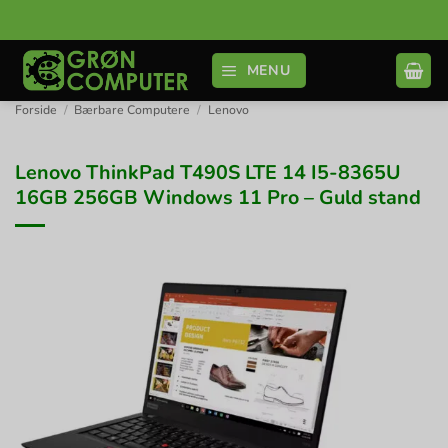
Fortsæt
til
indhold
MENU
Forside
/
Bærbare Computere
/
Lenovo
Lenovo ThinkPad T490S LTE 14 I5-8365U
16GB 256GB Windows 11 Pro – Guld stand