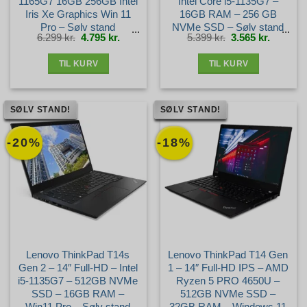
1165G7 16GB 256GB Intel
Intel Core i5-1135G7 –
Iris Xe Graphics Win 11
16GB RAM – 256 GB
Pro – Sølv stand
NVMe SSD – Sølv stand
Den
Den
Den
Den
6.299
kr.
4.795
kr.
5.399
kr.
3.565
kr.
oprindelige
aktuelle
oprindelige
aktuelle
pris
pris
pris
pris
var:
er:
var:
er:
6.299 kr..
4.795 kr..
5.399 kr..
3.565 kr.
TIL KURV
TIL KURV
SØLV STAND!
SØLV STAND!
-20%
-18%
Lenovo ThinkPad T14s
Lenovo ThinkPad T14 Gen
Gen 2 – 14″ Full-HD – Intel
1 – 14″ Full-HD IPS – AMD
i5-1135G7 – 512GB NVMe
Ryzen 5 PRO 4650U –
SSD – 16GB RAM –
512GB NVMe SSD –
Win11 Pro – Sølv stand
32GB RAM – Windows 11