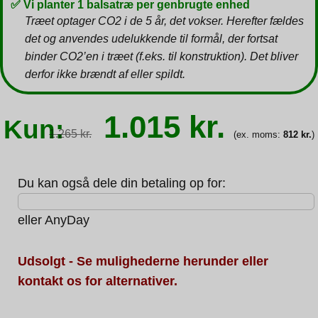
✅ Vi planter 1 balsatræ per genbrugte enhed
Træet optager CO2 i de 5 år, det vokser. Herefter fældes
det og anvendes udelukkende til formål, der fortsat
binder CO2’en i træet (f.eks. til konstruktion). Det bliver
derfor ikke brændt af eller spildt.
Den
Den
1.015
kr.
Kun:
oprindelige
aktuell
1.265
kr.
(ex. moms:
812
kr.
)
pris
pris
var:
er:
1.265 kr..
1.015 k
Du kan også dele din betaling op for:
eller
AnyDay
Udsolgt - Se mulighederne herunder eller
kontakt os for alternativer.