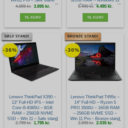
Pro – Sølv stand
Den
Den
Den
Den
4.899
kr.
3.895
kr.
5.499
kr.
4.495
kr.
oprindelige
aktuelle
oprindelige
aktuelle
pris
pris
pris
pris
var:
er:
var:
er:
4.899 kr..
3.895 kr..
5.499 kr..
4.495 kr.
TIL KURV
TIL KURV
SØLV STAND!
BRONZE STAND!
-36%
-30%
Lenovo ThinkPad X390 –
Lenovo ThinkPad T495s –
13″ Full-HD IPS – Intel
14″ Full-HD – Ryzen 5
Core i5-8365U – 8GB
PRO 3500U – 16GB RAM
RAM – 256GB NVME
– 256GB NVME SSD –
SSD – Win 11 – Sølv stand
Win 11 Pro – Bronze stand
Den
Den
Den
Den
2.799
kr.
1.795
kr.
2.899
kr.
2.035
kr.
oprindelige
aktuelle
oprindelige
aktuelle
pris
pris
pris
pris
var:
er:
var:
er: