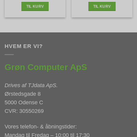
2.799 kr..
1.795 kr..
2.899 kr..
2.035 kr.
TIL KURV
TIL KURV
HVEM ER VI?
Grøn Computer ApS
Drives af
TJdata ApS
.
Ørstedsgade 8
5000 Odense C
CVR: 30550269
Vores telefon- & åbningstider:
Mandag til Fredag – 10:00 til 17:30