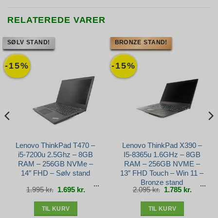
RELATEREDE VARER
SØLV STAND!
BRONZE STAND!
-15%
-15%
Lenovo ThinkPad T470 –
Lenovo ThinkPad X390 –
i5-7200u 2.5Ghz – 8GB
I5-8365u 1.6GHz – 8GB
RAM – 256GB NVMe –
RAM – 256GB NVME –
14″ FHD – Sølv stand
13″ FHD Touch – Win 11 –
Bronze stand
Den
Den
Den
Den
1.995
kr.
1.695
kr.
2.095
kr.
1.785
kr.
e
oprindelige
aktuelle
oprindelige
aktuelle
pris
pris
pris
pris
var:
er:
var:
er:
r..
1.995 kr..
1.695 kr..
2.095 kr..
1.785 kr.
TIL KURV
TIL KURV