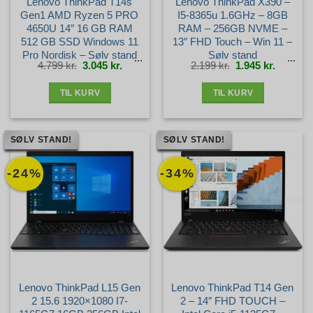
Lenovo ThinkPad T14s
Lenovo ThinkPad X390 –
Gen1 AMD Ryzen 5 PRO
I5-8365u 1.6GHz – 8GB
4650U 14″ 16 GB RAM
RAM – 256GB NVME –
512 GB SSD Windows 11
13″ FHD Touch – Win 11 –
Pro Nordisk – Sølv stand
Sølv stand
Den
Den
Den
Den
4.799
kr.
3.045
kr.
2.199
kr.
1.945
kr.
oprindelige
aktuelle
oprindelige
aktuelle
pris
pris
pris
pris
var:
er:
var:
er:
4.799 kr..
3.045 kr..
2.199 kr..
1.945 kr.
TIL KURV
TIL KURV
SØLV STAND!
SØLV STAND!
-24%
-34%
Lenovo ThinkPad L15 Gen
Lenovo ThinkPad T14 Gen
2 15.6 1920×1080 I7-
2 – 14″ FHD TOUCH –