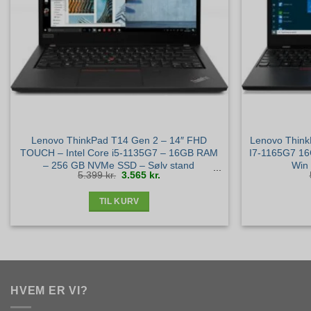
Lenovo ThinkPad T14 Gen 2 – 14″ FHD
Lenovo Think
TOUCH – Intel Core i5-1135G7 – 16GB RAM
I7-1165G7 16G
– 256 GB NVMe SSD – Sølv stand
Win 
Den
Den
5.399
kr.
3.565
kr.
oprindelige
aktuelle
pris
pris
var:
er:
5.399 kr..
3.565 kr..
TIL KURV
HVEM ER VI?