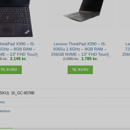
hinkPad X390 – I5-
Lenovo ThinkPad X390 – I5-
Le
6GHz – 8GB RAM –
8365u 1.6GHz – 8GB RAM –
72
E – 13″ FHD Touch
256GB NVME – 13″ FHD Touch
256
Den
Den
Den
Den
85
kr.
2.145
kr.
2.095
kr.
1.785
kr.
 11 – Sølv stand
– Win 11 – Bronze stand
oprindelige
aktuelle
oprindelige
aktuelle
pris
pris
pris
pris
var:
er:
var:
er:
2.485 kr..
2.145 kr..
2.095 kr..
1.785 kr..
TIL KURV
TIL KURV
(SKU):
16_GC-9078B
ovo
enovo