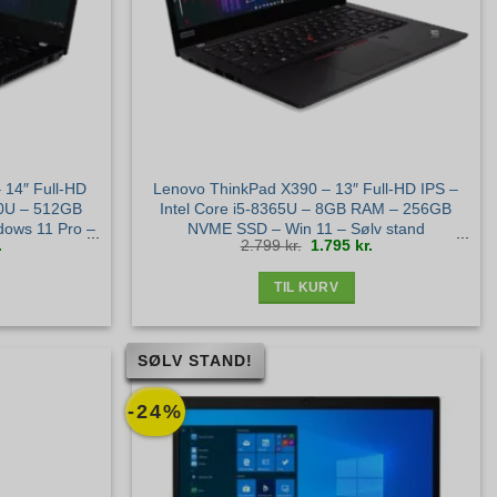
 14″ Full-HD
Lenovo ThinkPad X390 – 13″ Full-HD IPS –
0U – 512GB
Intel Core i5-8365U – 8GB RAM – 256GB
ows 11 Pro –
NVME SSD – Win 11 – Sølv stand
Den
Den
Den
.
2.799
kr.
1.795
kr.
ige
aktuelle
oprindelige
aktuelle
pris
pris
pris
er:
var:
er:
.
4.995 kr..
2.799 kr..
1.795 kr..
TIL KURV
SØLV STAND!
-24%