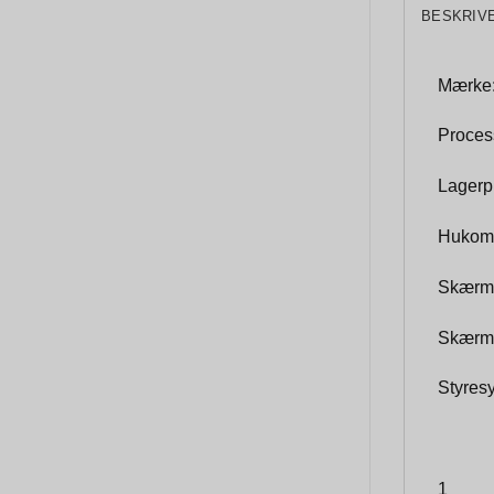
BESKRIV
Mærke:
Process
Lagerp
Hukom
Skærms
Skærmo
Styres
1