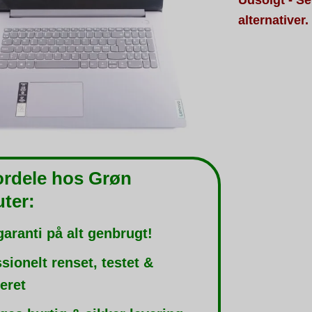
alternativer.
ordele hos Grøn
ter:
garanti på alt genbrugt!
sionelt renset, testet &
leret