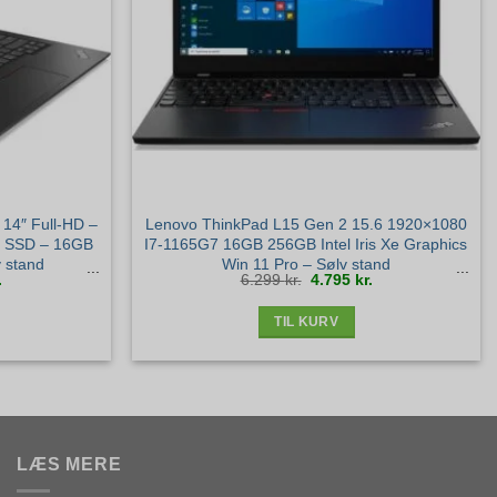
14″ Full-HD –
Lenovo ThinkPad L15 Gen 2 15.6 1920×1080
e SSD – 16GB
I7-1165G7 16GB 256GB Intel Iris Xe Graphics
 stand
Win 11 Pro – Sølv stand
Den
Den
Den
.
6.299
kr.
4.795
kr.
ige
aktuelle
oprindelige
aktuelle
pris
pris
pris
er:
var:
er:
.
3.895 kr..
6.299 kr..
4.795 kr..
TIL KURV
LÆS MERE