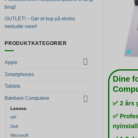
brug!
OUTLET! – Gør et kup på ekstra
nedsatte varer!
PRODUKTKATEGORIER
Apple
Smartphones
Dine f
Tablets
Compu
Bærbare Computere
✅ 2 års 
Lenovo
✅ Profes
HP
nyinstal
Dell
Microsoft