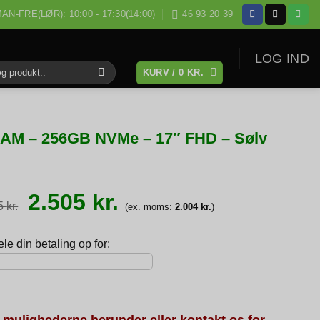
AN-FRE(LØR): 10:00 - 17:30(14:00)
46 93 20 39
LOG IND
KURV /
0
KR.
:
 RAM – 256GB NVMe – 17″ FHD – Sølv
Den
Den
2.505
kr.
oprindelige
aktuelle
75
kr.
(ex. moms:
2.004
kr.
)
pris
pris
var:
er:
2.875 kr..
2.505 kr..
e din betaling op for:
 mulighederne herunder eller kontakt os for