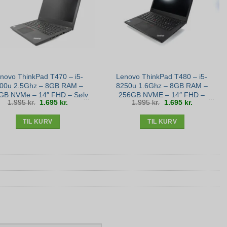
novo ThinkPad T470 – i5-
Lenovo ThinkPad T480 – i5-
00u 2.5Ghz – 8GB RAM –
8250u 1.6Ghz – 8GB RAM –
GB NVMe – 14″ FHD – Sølv
256GB NVME – 14″ FHD –
Den
Den
Den
Den
1.995
kr.
1.695
kr.
1.995
kr.
1.695
kr.
stand
Bronze stand
oprindelige
aktuelle
oprindelige
aktuelle
pris
pris
pris
pris
var:
er:
var:
er:
1.995 kr..
1.695 kr..
1.995 kr..
1.695 kr..
TIL KURV
TIL KURV