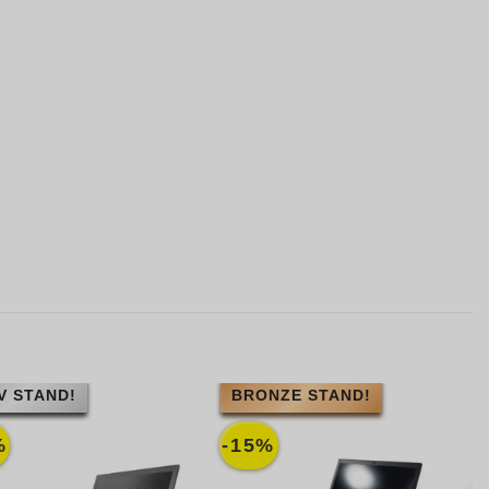
V STAND!
BRONZE STAND!
%
-15%