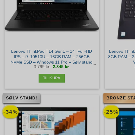
Lenovo ThinkPad T14 Gen1 – 14″ Full-HD
Lenovo Think
IPS – i7-10510U – 16GB RAM – 256GB
8GB RAM – 2
NVMe SSD – Windows 11 Pro – Sølv stand
Den
Den
3.799
kr.
2.845
kr.
oprindelige
aktuelle
pris
pris
var:
er:
3.799 kr..
2.845 kr..
TIL KURV
SØLV STAND!
BRONZE ST
-34%
-25%