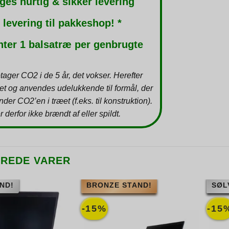
ges hurtig & sikker levering
 levering til pakkeshop! *
nter 1 balsatræ per genbrugte
tager CO2 i de 5 år, det vokser. Herefter
et og anvendes udelukkende til formål, der
inder CO2’en i træet (f.eks. til konstruktion).
r derfor ikke brændt af eller spildt.
EREDE VARER
ND!
BRONZE STAND!
SØL
-15%
-15