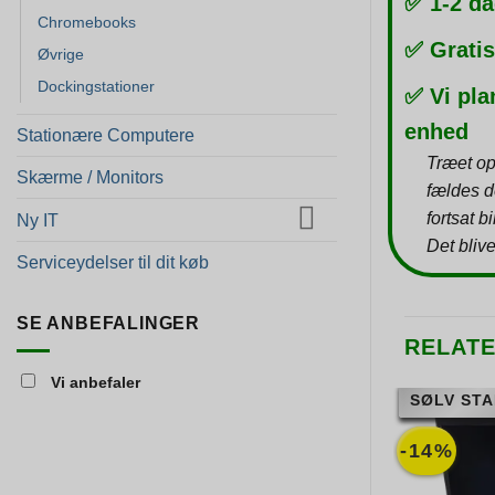
✅ 1-2 da
Chromebooks
✅ Gratis
Øvrige
Dockingstationer
✅ Vi pla
enhed
Stationære Computere
Træet op
Skærme / Monitors
fældes d
fortsat b
Ny IT
Det blive
Serviceydelser til dit køb
SE ANBEFALINGER
RELAT
Vi anbefaler
SØLV STA
-14%