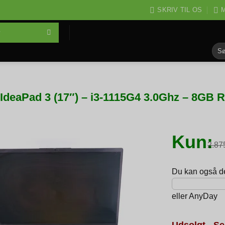
SKRIV TIL OS
M
Søg
efter
IdeaPad 3 (17″) – i3-1115G4 3.0Ghz – 8GB
Kun:
2.8
Du kan også del
eller
AnyDay
Udsolgt - Se