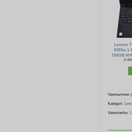
Lenovo T
8365u 1.
256GB NVM
2.4
– Win
Varenummer 
Kategori:
Len
Varemærke:
L