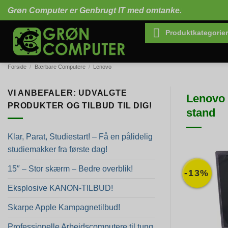
Fortsæt
Grøn Computer er Genbrugt IT med omtanke.
til
indhold
Produktkategorier
Forside
/
Bærbare Computere
/
Lenovo
VI ANBEFALER: UDVALGTE
Lenovo 
PRODUKTER OG TILBUD TIL DIG!
stand
Klar, Parat, Studiestart! – Få en pålidelig
studiemakker fra første dag!
15″ – Stor skærm – Bedre overblik!
-13%
Eksplosive KANON-TILBUD!
Skarpe Apple Kampagnetilbud!
Professionelle Arbejdscomputere til tung