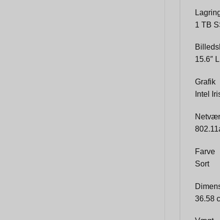
Lagrin
1 TB S
Billed
15.6″ 
Grafik
Intel I
Netvæ
802.11a
Farve
Sort
Dimens
36.58 