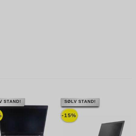
V STAND!
SØLV STAND!
%
-15%