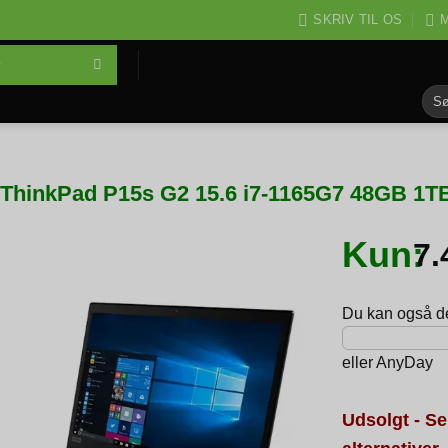
SKRIV TIL OS
M
Søg
efter
ThinkPad P15s G2 15.6 i7-1165G7 48GB 1T
Kun:
7
Du kan også del
eller
AnyDay
Udsolgt - Se