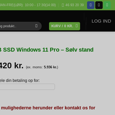
AN-FRE(LØR): 10:00 - 17:30(14:00)
46 93 20 39
LOG IND
KURV /
0
KR.
:
B SSD Windows 11 Pro – Sølv stand
.420
kr.
(ex. moms:
5.936
kr.
)
e din betaling op for:
 mulighederne herunder eller kontakt os for