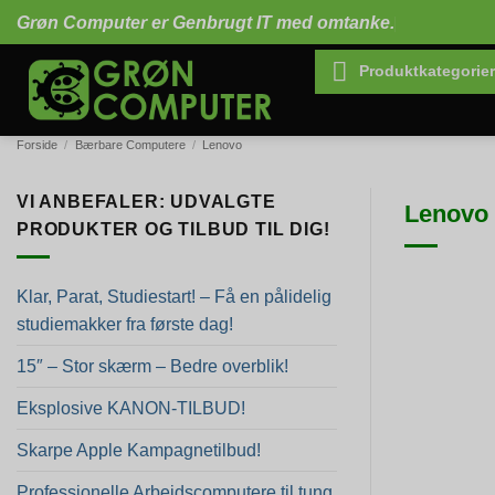
Fortsæt
Grøn Computer er Genbrugt IT med omtanke.
til
indhold
Produktkategorier
Forside
/
Bærbare Computere
/
Lenovo
VI ANBEFALER: UDVALGTE
Lenovo 
PRODUKTER OG TILBUD TIL DIG!
Klar, Parat, Studiestart! – Få en pålidelig
studiemakker fra første dag!
15″ – Stor skærm – Bedre overblik!
Eksplosive KANON-TILBUD!
Skarpe Apple Kampagnetilbud!
Professionelle Arbejdscomputere til tung