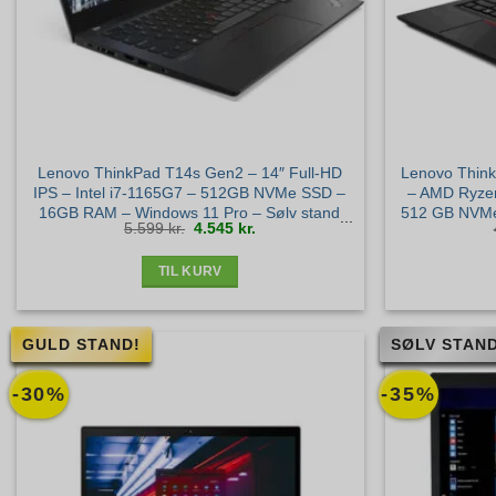
Lenovo ThinkPad T14s Gen2 – 14″ Full-HD
Lenovo Think
IPS – Intel i7-1165G7 – 512GB NVMe SSD –
– AMD Ryze
16GB RAM – Windows 11 Pro – Sølv stand
512 GB NVMe
Den
Den
5.599
kr.
4.545
kr.
oprindelige
aktuelle
pris
pris
var:
er:
5.599 kr..
4.545 kr..
TIL KURV
GULD STAND!
SØLV STAND
-30%
-35%