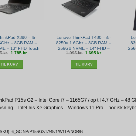
hinkPad X390 – I5-
Lenovo ThinkPad T480 – i5-
Le
6GHz – 8GB RAM –
8250u 1.6Ghz – 8GB RAM –
83
E – 13″ FHD Touch
256GB NVME – 14″ FHD –
256
Den
Den
Den
Den
95
kr.
1.785
kr.
1.995
kr.
1.695
kr.
1 – Bronze stand
Bronze stand
oprindelige
aktuelle
oprindelige
aktuelle
pris
pris
pris
pris
var:
er:
var:
er:
2.095 kr..
1.785 kr..
1.995 kr..
1.695 kr..
TIL KURV
TIL KURV
kPad P15s G2 – Intel Core i7 – 1165G7 / op til 4.7 GHz – 48 
ysning – Intel Iris Xe Graphics – Windows 11 Pro – nodisk-ke
(SKU):
6_GC-NP/P15SG2/I7/48/1/W11P/NOR/B