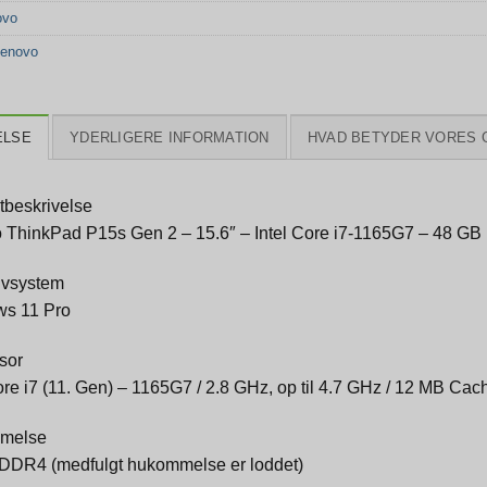
ovo
enovo
ELSE
YDERLIGERE INFORMATION
HVAD BETYDER VORES 
tbeskrivelse
 ThinkPad P15s Gen 2 – 15.6″ – Intel Core i7-1165G7 – 48 G
ivsystem
s 11 Pro
sor
ore i7 (11. Gen) – 1165G7 / 2.8 GHz, op til 4.7 GHz / 12 MB Cac
melse
DDR4 (medfulgt hukommelse er loddet)