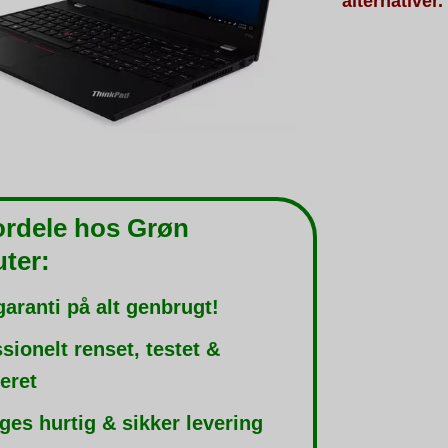
alternativer.
ordele hos Grøn
ter:
garanti på alt genbrugt!
sionelt renset, testet &
leret
ges hurtig & sikker levering