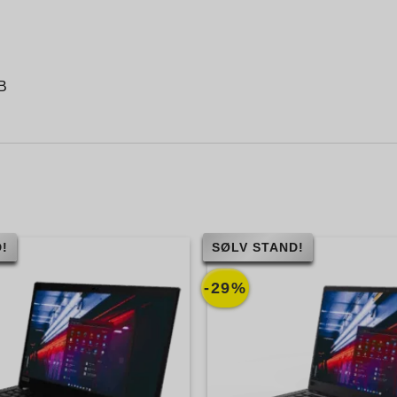
g
B
!
SØLV STAND!
-29%