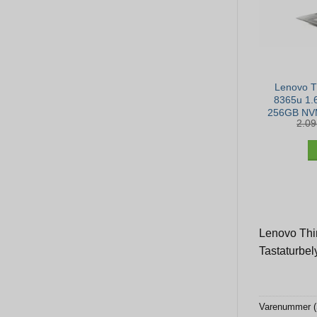
Lenovo T
8365u 1.
256GB NVM
2.0
– Win 1
Lenovo Thin
Tastaturbel
Varenummer 