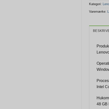
Kategori:
Len
Varemærke:
L
BESKRIV
Produk
Lenovo
Operat
Window
Proces
Intel C
Hukom
48 GB 