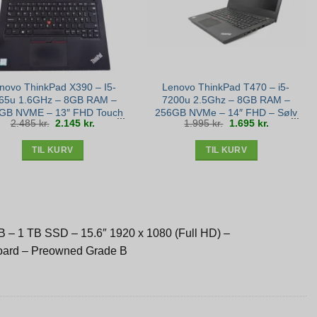
novo ThinkPad X390 – I5-
Lenovo ThinkPad T470 – i5-
65u 1.6GHz – 8GB RAM –
7200u 2.5Ghz – 8GB RAM –
GB NVME – 13″ FHD Touch
256GB NVMe – 14″ FHD – Sølv
Den
Den
Den
Den
2.485
kr.
2.145
kr.
1.995
kr.
1.695
kr.
– Win 11 – Sølv stand
stand
oprindelige
aktuelle
oprindelige
aktuelle
pris
pris
pris
pris
var:
er:
var:
er:
2.485 kr..
2.145 kr..
1.995 kr..
1.695 kr..
TIL KURV
TIL KURV
GB – 1 TB SSD – 15.6″ 1920 x 1080 (Full HD) –
yboard – Preowned Grade B