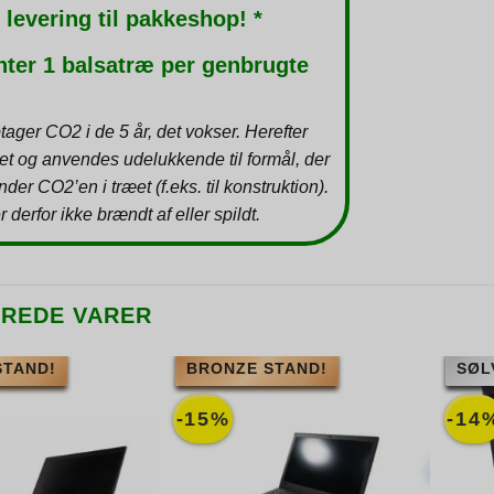
 levering til pakkeshop! *
nter 1 balsatræ per genbrugte
tager CO2 i de 5 år, det vokser. Herefter
et og anvendes udelukkende til formål, der
inder CO2’en i træet (f.eks. til konstruktion).
r derfor ikke brændt af eller spildt.
EREDE VARER
STAND!
BRONZE STAND!
SØL
-15%
-14