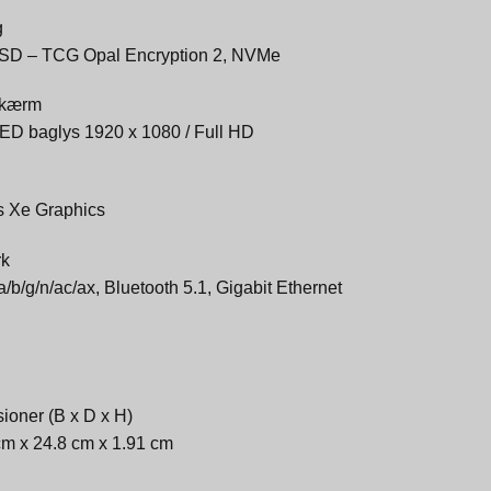
g
SD – TCG Opal Encryption 2, NVMe
skærm
LED baglys 1920 x 1080 / Full HD
ris Xe Graphics
rk
/b/g/n/ac/ax, Bluetooth 5.1, Gigabit Ethernet
ioner (B x D x H)
cm x 24.8 cm x 1.91 cm