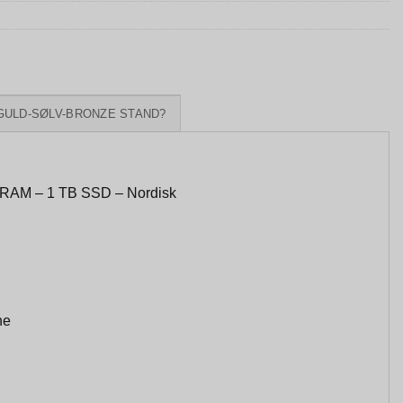
GULD-SØLV-BRONZE STAND?
B RAM – 1 TB SSD – Nordisk
he