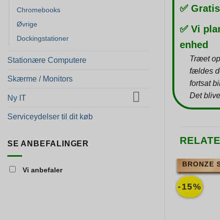
✅ Gratis
Chromebooks
Øvrige
✅ Vi pla
Dockingstationer
enhed
Træet op
Stationære Computere
fældes d
Skærme / Monitors
fortsat b
Det blive
Ny IT
Serviceydelser til dit køb
RELAT
SE ANBEFALINGER
BRONZE 
Vi anbefaler
-15%