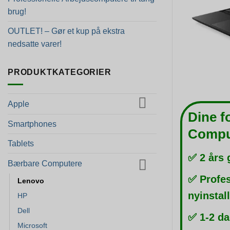
brug!
OUTLET! – Gør et kup på ekstra
nedsatte varer!
PRODUKTKATEGORIER
Apple
Dine f
Smartphones
Compu
Tablets
✅ 2 års 
Bærbare Computere
✅ Profes
Lenovo
nyinstal
HP
Dell
✅ 1-2 da
Microsoft